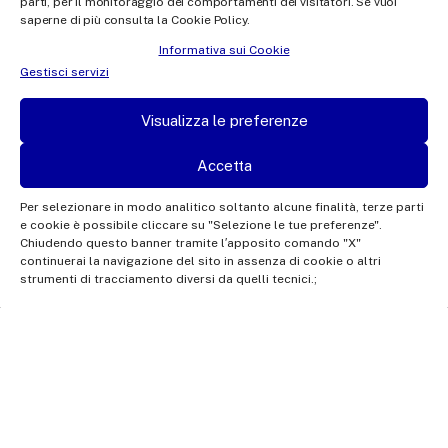
parti, per il monitoraggio dei comportamenti dei visitatori. Se vuoi
saperne di più consulta la Cookie Policy.
Informativa sui Cookie
Gestisci servizi
Visualizza le preferenze
Accetta
Rai Com S.p.A. - Società con unico socio
Per selezionare in modo analitico soltanto alcune finalità, terze parti
e cookie è possibile cliccare su "Selezione le tue preferenze".
Sede Legale: Via Umberto Novaro, 18 00195 Roma
Chiudendo questo banner tramite l′apposito comando "X"
Capitale sociale €10.320.000,00 i.v. | Responsabile protezione
continuerai la navigazione del sito in assenza di cookie o altri
strumenti di tracciamento diversi da quelli tecnici.;
dati: dporaicom@rai.it | Direzione e coordinamento: Rai –
Radiotelevisione italiana S.p.A.
Ufficio del Registro delle Imprese di Roma | P.iva 12865250158
| REA n. RM- 949207 | © Rai Com 2026 - Tutti i diritti riservati