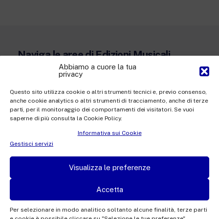
Naviga le aree di Edizioni Musicali
Abbiamo a cuore la tua
privacy
Questo sito utilizza cookie o altri strumenti tecnici e, previo consenso,
Colonne sonore
anche cookie analytics o altri strumenti di tracciamento, anche di terze
parti, per il monitoraggio dei comportamenti dei visitatori. Se vuoi
Musiche originali
saperne di più consulta la Cookie Policy.
Informativa sui Cookie
Musica contemporanea
Gestisci servizi
Visualizza le preferenze
Accetta
Per selezionare in modo analitico soltanto alcune finalità, terze parti
e cookie è possibile cliccare su "Selezione le tue preferenze".