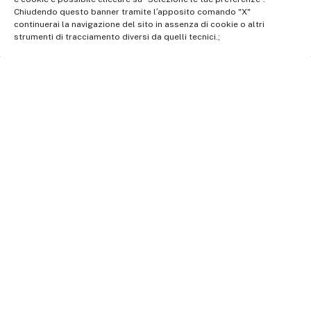
Chiudendo questo banner tramite l′apposito comando "X"
continuerai la navigazione del sito in assenza di cookie o altri
strumenti di tracciamento diversi da quelli tecnici.;
Rai Com S.p.A. - Società con unico socio
Sede Legale: Via Umberto Novaro, 18 00195 Roma
Capitale sociale €10.320.000,00 i.v. | Responsabile protezione
dati: dporaicom@rai.it | Direzione e coordinamento: Rai –
Radiotelevisione italiana S.p.A.
Ufficio del Registro delle Imprese di Roma | P.iva 12865250158
| REA n. RM- 949207 | © Rai Com 2026 - Tutti i diritti riservati
Facebook
Twitter
Instagram
Linkedin
Privacy Policy