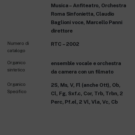
New 24 ore su 24: attualità, ultime notizie
Musica – Anfiteatro, Orchestra
e aggiornamenti.
Rai TgR
Roma Sinfonietta, Claudio
Le redazioni regionali di RaiNews.
Baglioni voce, Marcello Panni
direttore
Numero di
RTC – 2002
catalogo
Rai Cultura
Organico
ensemble vocale e orchestra
Approfondimenti culturali su Arte,
sintetico
da camera con un filmato
Letteratura, Storia e molto altro.
Rai Scuola
Organico
2S, Ms, V, Fl (anche Ott), Ob,
Per le scuole secondarie di I e II grado,
Specifico
l’Università, i Docenti e l’istruzione degli
Cl, Fg, Sxf.c, Cor, Trb, Trbn, 2
adulti.
Perc, Pf.el, 2 Vl, Vla, Vc, Cb