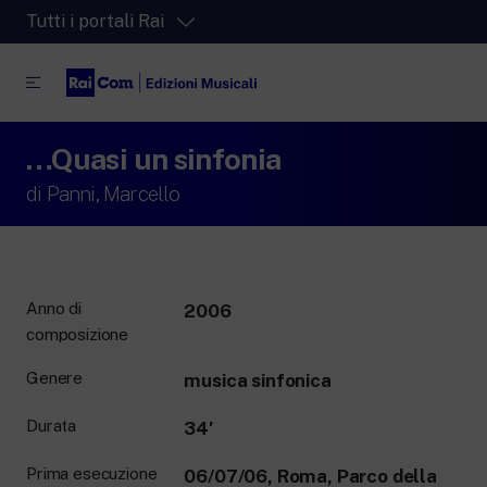
Tutti i portali Rai
…Quasi un sinfonia
RaiPlay
La piattaforma di streaming video per tutti.
di
Panni, Marcello
RaiPlay Sound
La piattaforma digitale dei canali Radio
Rai.
RaiPlay YoYo
Anno di
2006
Lo spazio sicuro ricco di cartoni animati
composizione
per i più piccoli.
Genere
musica sinfonica
Durata
34′
RaiNews
Prima esecuzione
06/07/06, Roma, Parco della