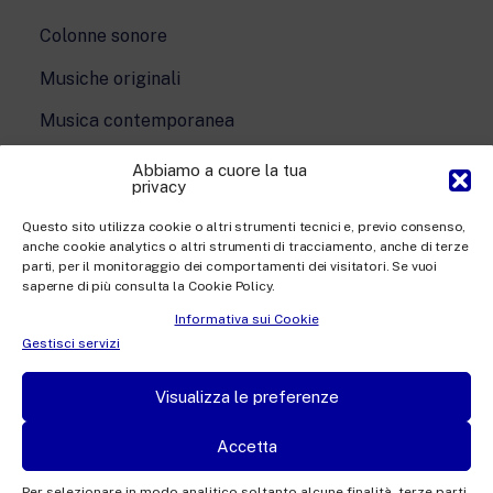
Colonne sonore
Musiche originali
Musica contemporanea
Abbiamo a cuore la tua
privacy
Questo sito utilizza cookie o altri strumenti tecnici e, previo consenso,
anche cookie analytics o altri strumenti di tracciamento, anche di terze
parti, per il monitoraggio dei comportamenti dei visitatori. Se vuoi
saperne di più consulta la Cookie Policy.
Informativa sui Cookie
Gestisci servizi
Visualizza le preferenze
Rai Com S.p.A. - Società con unico socio
Accetta
Sede Legale: Via Umberto Novaro, 18 00195 Roma
Capitale sociale €10.320.000,00 i.v. | Responsabile protezione
Per selezionare in modo analitico soltanto alcune finalità, terze parti