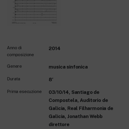
New 24 ore su 24: attualità, ultime notizie
e aggiornamenti.
Rai TgR
Le redazioni regionali di RaiNews.
Anno di
2014
composizione
Rai Cultura
Approfondimenti culturali su Arte,
Genere
musica sinfonica
Letteratura, Storia e molto altro.
Rai Scuola
Durata
8′
Per le scuole secondarie di I e II grado,
l’Università, i Docenti e l’istruzione degli
Prima esecuzione
03/10/14, Santiago de
adulti.
Compostela, Auditorio de
Galìcia, Real Filharmonìa de
Galìcia, Jonathan Webb
direttore