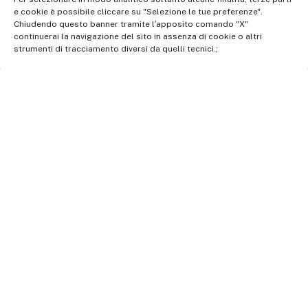
dati: dporaicom@rai.it | Direzione e coordinamento: Rai –
e cookie è possibile cliccare su "Selezione le tue preferenze".
Chiudendo questo banner tramite l′apposito comando "X"
Radiotelevisione italiana S.p.A.
continuerai la navigazione del sito in assenza di cookie o altri
Ufficio del Registro delle Imprese di Roma | P.iva 12865250158
strumenti di tracciamento diversi da quelli tecnici.;
| REA n. RM- 949207 | © Rai Com 2026 - Tutti i diritti riservati
Facebook
Twitter
Instagram
Linkedin
Privacy Policy
Cookie Policy e Preferenze Cookie
Informativa Contatti
This site is protected by reCAPTCHA and the Google
Privacy Policy
and
Terms of