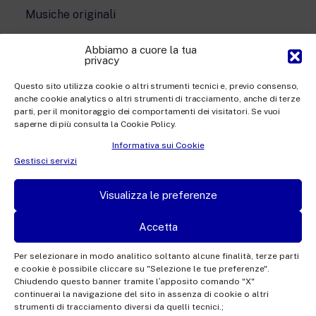
Musiche originali
Musica contemporanea
Abbiamo a cuore la tua
privacy
Questo sito utilizza cookie o altri strumenti tecnici e, previo consenso,
anche cookie analytics o altri strumenti di tracciamento, anche di terze
parti, per il monitoraggio dei comportamenti dei visitatori. Se vuoi
saperne di più consulta la Cookie Policy.
Informativa sui Cookie
Gestisci servizi
Visualizza le preferenze
Accetta
Rai Com S.p.A. - Società con unico socio
Sede Legale: Via Umberto Novaro, 18 00195 Roma
Per selezionare in modo analitico soltanto alcune finalità, terze parti
e cookie è possibile cliccare su "Selezione le tue preferenze".
Capitale sociale €10.320.000,00 i.v. | Responsabile protezione
Chiudendo questo banner tramite l′apposito comando "X"
dati: dporaicom@rai.it | Direzione e coordinamento: Rai –
continuerai la navigazione del sito in assenza di cookie o altri
strumenti di tracciamento diversi da quelli tecnici.;
Radiotelevisione italiana S.p.A.