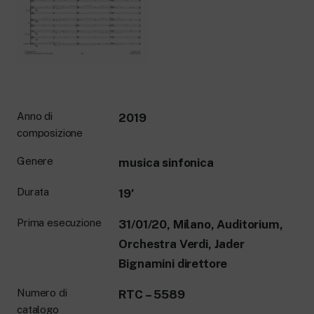
New 24 ore su 24: attualità, ultime notizie
e aggiornamenti.
Rai TgR
Le redazioni regionali di RaiNews.
Anno di
2019
composizione
Rai Cultura
Approfondimenti culturali su Arte,
Genere
musica sinfonica
Letteratura, Storia e molto altro.
Rai Scuola
Durata
19′
Per le scuole secondarie di I e II grado,
l’Università, i Docenti e l’istruzione degli
Prima esecuzione
31/01/20, Milano, Auditorium,
adulti.
Orchestra Verdi, Jader
Bignamini direttore
Numero di
RTC – 5589
catalogo