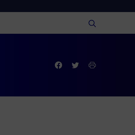
Cultura
ofondimenti culturali su Arte,
ratura, Storia e molto altro.
Scuola
e scuole secondarie di I e II grado,
versità, i Docenti e l’istruzione degli
i.