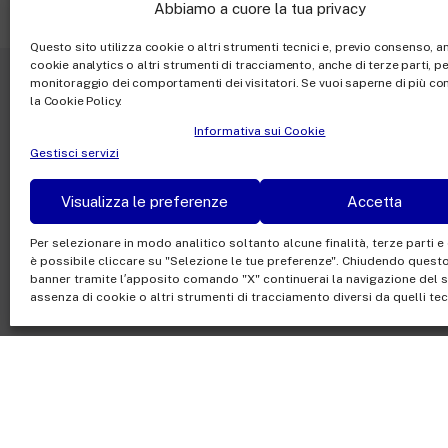
Abbiamo a cuore la tua privacy
Questo sito utilizza cookie o altri strumenti tecnici e, previo consenso, 
cookie analytics o altri strumenti di tracciamento, anche di terze parti, per
monitoraggio dei comportamenti dei visitatori. Se vuoi saperne di più co
la Cookie Policy.
Naviga le aree di Edi
Informativa sui Cookie
Gestisci servizi
Visualizza le preferenze
Accetta
Colonne sonore
Per selezionare in modo analitico soltanto alcune finalità, terze parti e
è possibile cliccare su "Selezione le tue preferenze". Chiudendo quest
banner tramite l′apposito comando "X" continuerai la navigazione del si
assenza di cookie o altri strumenti di tracciamento diversi da quelli tecn
Rai Com S.p.A. - Societ
Sede Legale: Via Umb