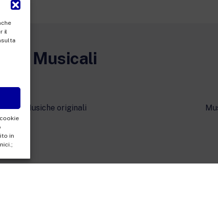
anche
 il
nsulta
zioni Musicali
Musiche originali
Mu
 cookie
o
to in
ici.;
à con unico socio
erto Novaro, 18 00195 Roma