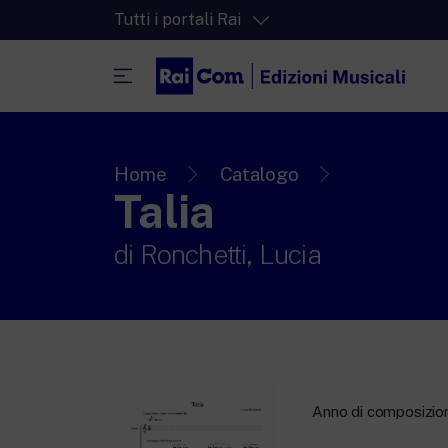
Tutti i portali Rai
RaiPlay
La piattaforma di streaming video per tut
Home
Catalogo
Talia
RaiPlay Sound
La piattaforma digitale dei canali Radio 
di
Ronchetti, Lucia
RaiPlay YoYo
Lo spazio sicuro ricco di cartoni animati 
più piccoli.
Anno di composizio